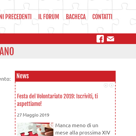
NI PRECEDENTI
IL FORUM
BACHECA
CONTATTI
IANO
News
ento:
Festa del Volontariato 2019: Iscriviti, ti
Le associaz
aspettiamo!
16 Novemb
27 Maggio 2019
Manca meno di un
mese alla prossima XIV