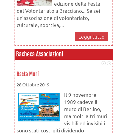
edizione della Festa
ma ben pr
del Volontariato a Bracciano... Se sei
un'associazione di volontariato,
culturale, sportiva,...
Leggi tutto
Bacheca Associazioni
Basta Muri
Attività C
28 Ottobre 2019
28 Maggio
Il 9 novembre
1989 cadeva il
muro di Berlino,
ma molti altri muri
visibili ed invisibili
sono stati costruiti dividendo
l’obietti