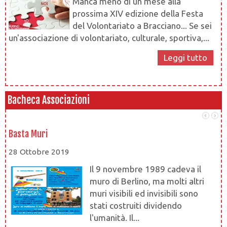
Manca meno di un mese alla
prossima XIV edizione della Festa
del Volontariato a Bracciano... Se sei
un'associazione di volontariato, culturale, sportiva,...
Leggi tutto
Bacheca Associazioni
Basta Muri
At
28 Ottobre 2019
28
Il 9 novembre 1989 cadeva il
muro di Berlino, ma molti altri
muri visibili ed invisibili sono
stati costruiti dividendo
l'umanità. Il...