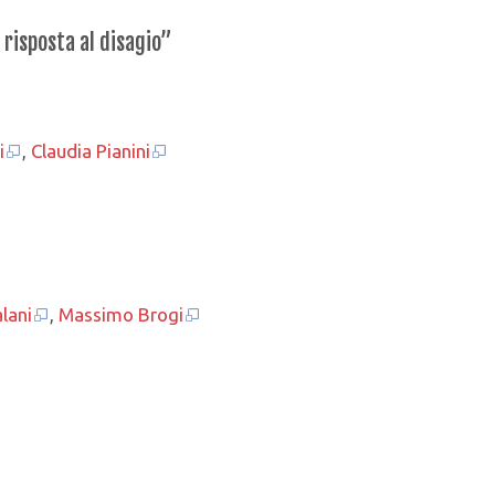
 risposta al disagio”
Festa del Volontariato 2019: Iscriviti
aspettiamo!
i
,
Claudia Pianini
27 Maggio 2019
Manca meno di u
mese alla prossi
edizione della Fe
del Volontariato a Bracciano... Se s
lani
,
Massimo Brogi
un'associazione di volontariato,
culturale, sportiva,...
Leggi 