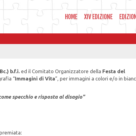
HOME
XIV EDIZIONE
EDIZIO
.) b.f.i.
ed il Comitato Organizzatore della
Festa del
rafia “
Immagini di Vita
”, per immagini a colori e/o in bian
 come specchio e risposta al disagio"
 premiata: