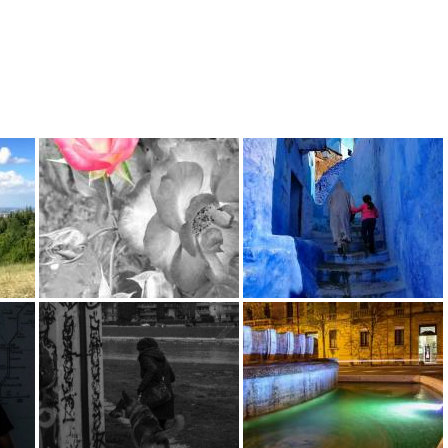
Basta Muri
28 Ottobre 2019
Il 9 novembr
1989 cadeva 
muro di Berli
ma molti altr
visibili ed invi
sono stati costruiti dividendo l'um
Il...
Leggi 