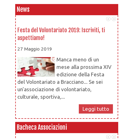
News
Festa del Volontariato 2019: Iscriviti, ti
Le associa
aspettiamo!
Settore
27 Maggio 2019
16 Novem
Manca meno di un
mese alla prossima XIV
edizione della Festa
del Volontariato a Bracciano... Se sei
un'associazione di volontariato,
ma ben pr
culturale, sportiva,...
Leggi tutto
Bacheca Associazioni