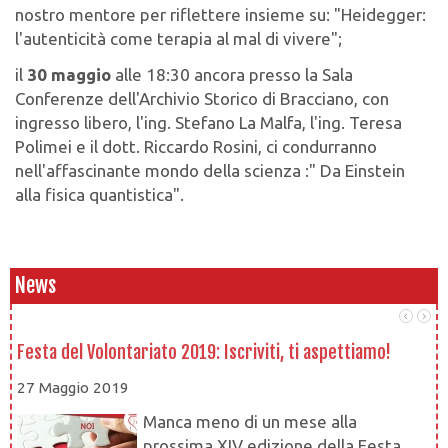
nostro mentore per riflettere insieme su: "Heidegger:
l'autenticità come terapia al mal di vivere";
il
30 maggio
alle 18:30 ancora presso la Sala
Conferenze dell'Archivio Storico di Bracciano, con
ingresso libero, l'ing. Stefano La Malfa, l'ing. Teresa
Polimei e il dott. Riccardo Rosini, ci condurranno
nell'affascinante mondo della scienza :" Da Einstein
alla fisica quantistica".
News
Festa del Volontariato 2019: Iscriviti, ti aspettiamo!
Le
27 Maggio 2019
1
Manca meno di un mese alla
prossima XIV edizione della Festa