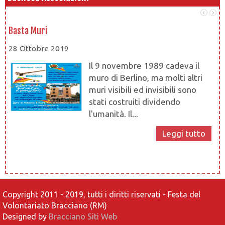
Basta Muri
At
28 Ottobre 2019
28
Il 9 novembre 1989 cadeva il
muro di Berlino, ma molti altri
muri visibili ed invisibili sono
stati costruiti dividendo
l'umanità. Il...
at
Leggi tutto
Copyright 2011 - 2019, tutti i diritti riservati - Festa del
Volontariato Bracciano (RM)
Designed by
Bracciano Siti Web