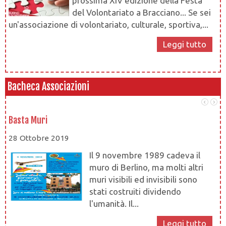
prossima XIV edizione della Festa
del Volontariato a Bracciano... Se sei
un'associazione di volontariato, culturale, sportiva,...
Leggi tutto
Bacheca Associazioni
Basta Muri
At
28 Ottobre 2019
28
Il 9 novembre 1989 cadeva il
muro di Berlino, ma molti altri
muri visibili ed invisibili sono
stati costruiti dividendo
l'umanità. Il...
at
Leggi tutto