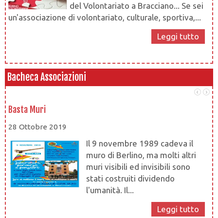
del Volontariato a Bracciano... Se sei
un'associazione di volontariato, culturale, sportiva,...
Leggi tutto
Bacheca Associazioni
Basta Muri
At
28 Ottobre 2019
28
Il 9 novembre 1989 cadeva il
muro di Berlino, ma molti altri
muri visibili ed invisibili sono
stati costruiti dividendo
l'umanità. Il...
at
Leggi tutto