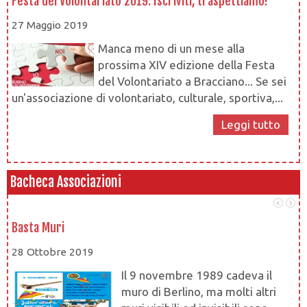
Festa del Volontariato 2019: Iscriviti, ti aspettiamo!
Le
27 Maggio 2019
1
Manca meno di un mese alla
prossima XIV edizione della Festa
del Volontariato a Bracciano... Se sei
un'associazione di volontariato, culturale, sportiva,...
Leggi tutto
Bacheca Associazioni
Basta Muri
At
28 Ottobre 2019
28
Il 9 novembre 1989 cadeva il
muro di Berlino, ma molti altri