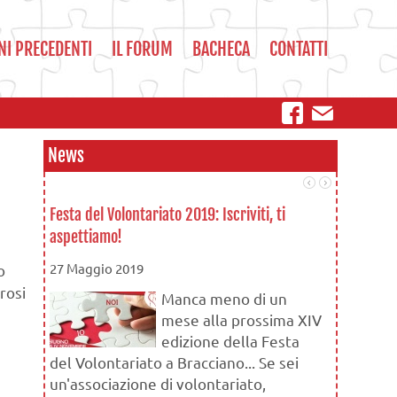
NI PRECEDENTI
IL FORUM
BACHECA
CONTATTI
News
Festa del Volontariato 2019: Iscriviti, ti
Le associaz
aspettiamo!
16 Novemb
27 Maggio 2019
o
rosi
Manca meno di un
mese alla prossima XIV
edizione della Festa
ma ben pr
del Volontariato a Bracciano... Se sei
un'associazione di volontariato,