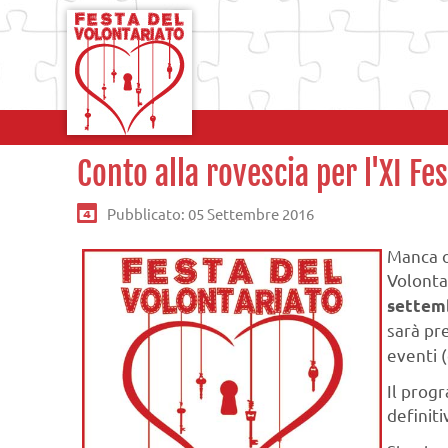
Conto alla rovescia per l'XI Fe
Pubblicato: 05 Settembre 2016
Manca or
Volontar
settem
sarà pr
eventi (
Il prog
definit