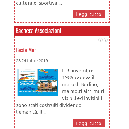
culturale, sportiva,...
Leggi tutto
Bacheca Associazioni
Basta Muri
Attività C
28 Ottobre 2019
28 Maggio
Il 9 novembre
1989 cadeva il
muro di Berlino,
ma molti altri muri
visibili ed invisibili
sono stati costruiti dividendo
l’obietti
l'umanità. Il...
uno stile 
attraverso
Leggi tutto