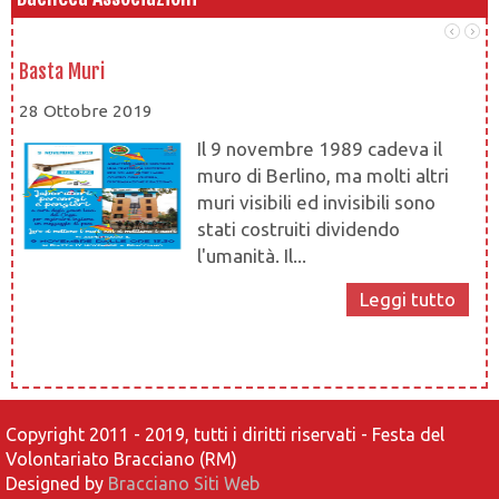
Basta Muri
At
28 Ottobre 2019
28
Il 9 novembre 1989 cadeva il
muro di Berlino, ma molti altri
muri visibili ed invisibili sono
stati costruiti dividendo
l'umanità. Il...
at
Leggi tutto
Copyright 2011 - 2019, tutti i diritti riservati - Festa del
Volontariato Bracciano (RM)
Designed by
Bracciano Siti Web