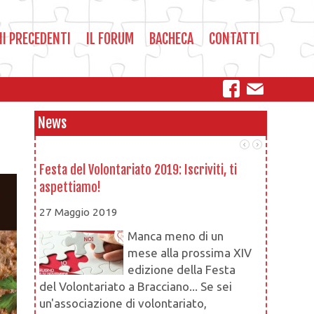
NI PRECEDENTI
IL FORUM
BACHECA
CONTATTI
News
Festa del Volontariato 2019: Iscriviti, ti
Le associa
aspettiamo!
Settore
27 Maggio 2019
16 Novem
Manca meno di un
mese alla prossima XIV
edizione della Festa
del Volontariato a Bracciano... Se sei
un'associazione di volontariato,
ma ben pr