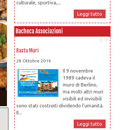
culturale, sportiva,...
Leggi tutto
Bacheca Associazioni
Basta Muri
Attività C
28 Ottobre 2019
28 Maggio
Il 9 novembre
1989 cadeva il
muro di Berlino,
ma molti altri muri
visibili ed invisibili
sono stati costruiti dividendo l'umanità.
l’obietti
Il...
uno stile 
attività...
Leggi tutto